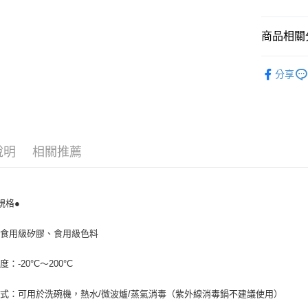
【關於「A
ATM付款
AFTEE
便利好安
商品相關分
１．簡單
２．便利
運送方式
安撫用品
３．安心
分享
全家取貨
【「AFT
每筆NT$6
１．於結帳
付」結帳
付款後全
２．訂單
３．收到繳
每筆NT$6
說明
相關推薦
／ATM／
※ 請注意
7-11取貨
絡購買商品
先享後付
每筆NT$6
※ 交易是
規格●
是否繳費成
付款後7-1
付客戶支
：食用級矽膠、食用級色料
每筆NT$6
【注意事
宅配
：-20°C～200°C
１．透過由
交易，需
每筆NT$1
求債權轉
式：可用於洗碗機，熱水/微波爐/蒸氣消毒（紫外線消毒鍋不建議使用）
２．關於
離島宅配