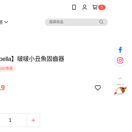
0
選
bella】啵啵小丑魚固齒器
590免運
19