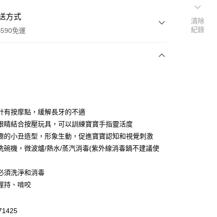
送方式
清除
紀錄
590免運
次付款
付款
計有按摩點，緩解長牙的不適
眼睛結合按壓玩具，可以訓練寶寶手指靈活度
趣的小丑造型，形象生動，促進寶寶認知和視覺刺激
洗碗機，微波爐/熱水/蒸汽消毒(紫外線消毒鍋不建議使
必須洗淨和消毒
y
握持、啃咬
享後付
71425