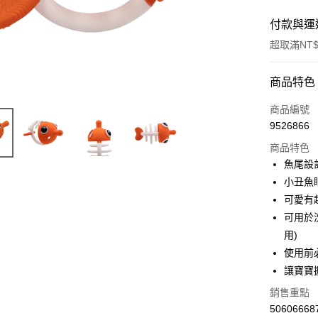
付款與運
超取滿NT$
付款方式
商品特色
信用卡一
商品編號
9526866
超商取貨
商品特色
LINE Pay
魚尾設
小丑魚
Apple Pay
可愛有
街口支付
可用於
用)
悠遊付
使用前
Google Pa
讓寶寶
AFTEE先
銷售重點
相關說明
50606668