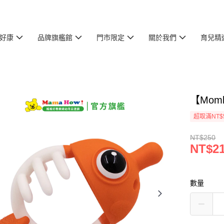
好康
品牌旗艦館
門市限定
關於我們
育兒精
【Mom
超取滿NT$
NT$250
NT$2
數量