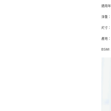
適用年
淨重：3
尺寸：5
產地
BSMI