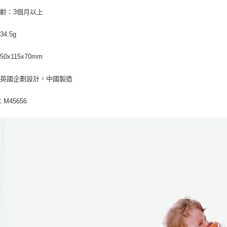
https://aft
每筆NT$1
齡：3個月以上
３．未成
「AFTE
任。
4.5g
４．使用「
即時審查
0x115x70mm
結果請求
５．嚴禁
形，恩沛
：英國企劃設計，中國製造
動。
：M45656