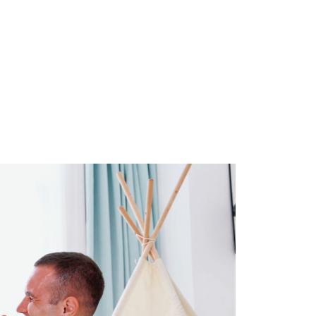
ee.tw/terms/#terms3
50，滿NT$890(含以上)免運費
年的使用者請事先徵得法定代理人或監護人之同意方可使用
E先享後付」，若未經同意申辦者引起之損失，本公司不負相關責
AFTEE先享後付」時，將依據個別帳號之用戶狀況，依本公司
核予不同之上限額度；若仍有額度不足之情形，本公司將視審查
用戶進行身份認證。
一人註冊多個帳號或使用他人資訊註冊。若發現惡意使用之情
科技股份有限公司將有權停止該用戶之使用額度並採取法律行