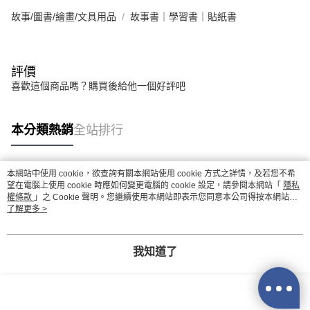
故事/圖書/繪畫/文具用品
故事書｜學習書｜貼紙書
評價
喜歡這個商品嗎？購買後給他一個好評吧
本分類熱銷
全站排行
本網站中使用 cookie，欲查詢有關本網站使用 cookie 方式之詳情，及若您不希
熱門標籤
望在電腦上使用 cookie 時應如何變更電腦的 cookie 設定，請參閱本網站「
隱私
權條款
」之 Cookie 聲明。您繼續使用本網站即表示您同意本公司得按本網站使
用條款之 Cookie 聲明使用 cookie。
了解更多 >
我知道了