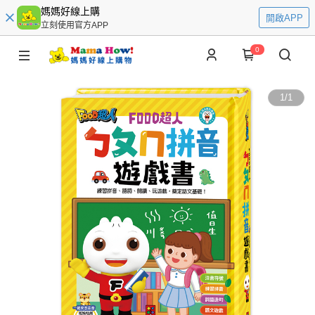
媽媽好線上購
開啟APP
立刻使用官方APP
0
1
/
1