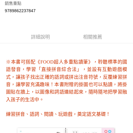
銷售重點
Apple Pay
9789862237847
街口支付
悠遊付
詳細說明
相關推薦
Google Pay
AFTEE先享後付
相關說明
※本書可搭配《FOOD超人多重點讀筆》，聆聽標準的國
【關於「AFTEE先享後付」】
語發音，學習「直接拼音綜合法」，並設有互動遊戲模
ATM付款
AFTEE先享後付是「在收到商品之後才付款」的支付方式。 讓您購物簡單
式，讓孩子找出正確的語詞或拼出注音符號，反覆練習拼
便利好安心！
１．簡單：不需註冊會員、不需綁卡、不需儲值。
音，讓學習充滿趣味！本書附贈的掛圖也可以點讀，將掛
運送方式
２．便利：只要手機號碼，簡訊認證，即可結帳。
圖貼在牆上，以圖像和詞語連結起來，隨時隨地把學習融
３．安心：先確認商品／服務後，再付款。
全家取貨付款
入孩子的生活中。
每筆NT$60，滿NT$590(含以上)免運費
【「AFTEE先享後付」結帳流程】
１．於結帳方式選擇「AFTEE先享後付」後，將跳轉至「AFTEE先享後付」
練習拼音、語詞、閱讀、玩遊戲，奠定語文基礎！
7-11取貨付款
結帳頁面，進行簡訊認證並確認金額後，即可完成結帳。
２．訂單成立數日內，您將收到繳費通知簡訊。
每筆NT$60，滿NT$590(含以上)免運費
３．收到繳費通知簡訊後14天內，點擊此簡訊中的連結，可透過四大超商／
ATM／網路銀行／等多元方式進行付款，方視為交易完成。