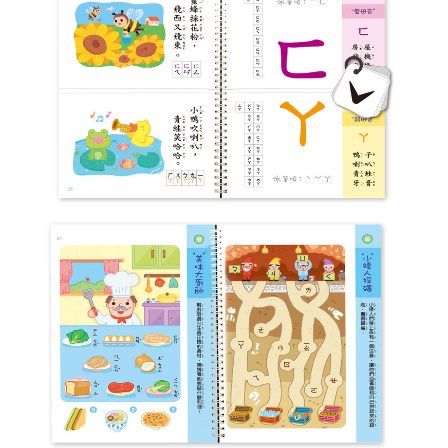
宅配
※ 請注意：結帳手續完成當下不需立刻繳費，但若您需要取消訂單，請聯絡
每筆NT$100，滿NT$590(含以上)免運費
購買商品的店家。未經商家同意取消之訂單仍視為有效，需透過AFTEE先享
後付繳納相關費用。
離島宅配
※ 交易是否成功請以「AFTEE先享後付 」之結帳頁面顯示為準，若有關於
是否繳費成功／繳費後需取消欲退款等相關疑問，請聯繫「AFTEE先享後付
每筆NT$150，滿NT$890(含以上)免運費
客戶支援中心」
https://netprotections.freshdesk.com/support/home
【注意事項】
１．透過由恩沛科技股份有限公司提供之「AFTEE先享後付」服務完成之交
易，需依本服務之必要範圍內提供個人資料，並將交易相關給付款項請求債
權轉讓予恩沛科技股份有限公司。
２．關於個人資料處理事宜，請瀏覽以下網址：
https://aftee.tw/terms/#terms3
３．未成年的使用者請事先徵得法定代理人或監護人之同意方可使用
「AFTEE先享後付」，若未經同意申辦者引起之損失，本公司不負相關責
任。
４．使用「AFTEE先享後付」時，將依據個別帳號之用戶狀況，依本公司即
時審查核予不同之上限額度；若仍有額度不足之情形，本公司將視審查結果
請求用戶進行身份認證。
５．嚴禁一人註冊多個帳號或使用他人資訊註冊。若發現惡意使用之情形，
恩沛科技股份有限公司將有權停止該用戶之使用額度並採取法律行動。