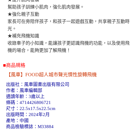
幫助孩子訓練小肌肉，強化肌肉發展。
★強化親子互動
家長可在旁陪伴孩子，和孩子一起遊戲互動，共享親子互動時
光。
★補充飛機知識
收錄車子的小知識，能讓孩子更認識飛機的功能，以及使用飛
機的場合，能夠更加了解飛機！
■商品規格
【風車】FOOD超人城市聲光慣性旋轉飛機
出版社：風車圖書出版有限公司
作者：風車編輯部
適讀年齡：3歲以上
條碼：4714426806721
尺寸：22.5x17.5x22.5cm
出版時間：2024年2月
產地：中國
商品檢驗標誌：M33884