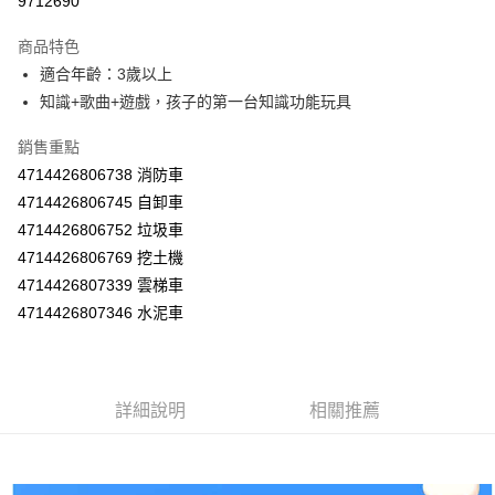
9712690
Apple Pay
商品特色
街口支付
適合年齡：3歲以上
知識+歌曲+遊戲，孩子的第一台知識功能玩具
悠遊付
銷售重點
Google Pay
4714426806738 消防車
AFTEE先享後付
4714426806745 自卸車
相關說明
4714426806752 垃圾車
【關於「AFTEE先享後付」】
4714426806769 挖土機
ATM付款
AFTEE先享後付是「在收到商品之後才付款」的支付方式。 讓您購物簡單
便利好安心！
4714426807339 雲梯車
１．簡單：不需註冊會員、不需綁卡、不需儲值。
4714426807346 水泥車
運送方式
２．便利：只要手機號碼，簡訊認證，即可結帳。
３．安心：先確認商品／服務後，再付款。
宅配
每筆NT$100，滿NT$590(含以上)免運費
【「AFTEE先享後付」結帳流程】
１．於結帳方式選擇「AFTEE先享後付」後，將跳轉至「AFTEE先享後付」
詳細說明
相關推薦
離島宅配
結帳頁面，進行簡訊認證並確認金額後，即可完成結帳。
２．訂單成立數日內，您將收到繳費通知簡訊。
每筆NT$150，滿NT$890(含以上)免運費
３．收到繳費通知簡訊後14天內，點擊此簡訊中的連結，可透過四大超商／
ATM／網路銀行／等多元方式進行付款，方視為交易完成。