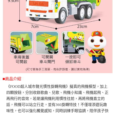
■商品介紹
《FOOD超人城市聲光慣性旋轉飛機》擬真的飛機模型，加上
四顆按鈕，分別收錄歌曲、兒歌、飛機小知識、飛機起飛、正
再飛行的音效，若是讓飛機利用慣性往前，再將飛機直立的
話，飛機可以站立行走，並有360旋轉特技！不僅增添遊玩趣
味性，也可以強化觸覺感知，同時訓練手眼協調，陪伴孩子快