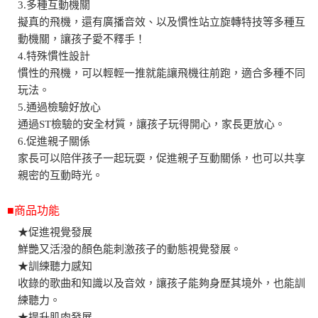
3.多種互動機關
擬真的飛機，還有廣播音效、以及慣性站立旋轉特技等多種互
動機關，讓孩子愛不釋手！
4.特殊慣性設計
慣性的飛機，可以輕輕一推就能讓飛機往前跑，適合多種不同
玩法。
5.通過檢驗好放心
通過ST檢驗的安全材質，讓孩子玩得開心，家長更放心。
6.促進親子關係
家長可以陪伴孩子一起玩耍，促進親子互動關係，也可以共享
親密的互動時光。
■商品功能
★促進視覺發展
鮮艷又活潑的顏色能刺激孩子的動態視覺發展。
★訓練聽力感知
收錄的歌曲和知識以及音效，讓孩子能夠身歷其境外，也能訓
練聽力。
★提升肌肉發展