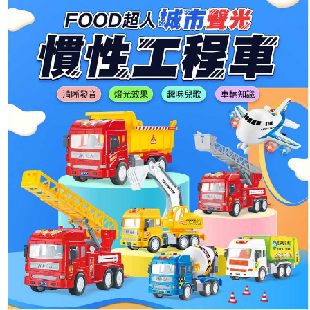
※ 請注意：結帳手續完成當下不需立刻繳費，但若您需要取消訂單，請聯絡
購買商品的店家。未經商家同意取消之訂單仍視為有效，需透過AFTEE先享
後付繳納相關費用。
※ 交易是否成功請以「AFTEE先享後付 」之結帳頁面顯示為準，若有關於
是否繳費成功／繳費後需取消欲退款等相關疑問，請聯繫「AFTEE先享後付
客戶支援中心」
https://netprotections.freshdesk.com/support/home
【注意事項】
１．透過由恩沛科技股份有限公司提供之「AFTEE先享後付」服務完成之交
易，需依本服務之必要範圍內提供個人資料，並將交易相關給付款項請求債
權轉讓予恩沛科技股份有限公司。
２．關於個人資料處理事宜，請瀏覽以下網址：
https://aftee.tw/terms/#terms3
３．未成年的使用者請事先徵得法定代理人或監護人之同意方可使用
「AFTEE先享後付」，若未經同意申辦者引起之損失，本公司不負相關責
任。
４．使用「AFTEE先享後付」時，將依據個別帳號之用戶狀況，依本公司即
時審查核予不同之上限額度；若仍有額度不足之情形，本公司將視審查結果
請求用戶進行身份認證。
５．嚴禁一人註冊多個帳號或使用他人資訊註冊。若發現惡意使用之情形，
恩沛科技股份有限公司將有權停止該用戶之使用額度並採取法律行動。