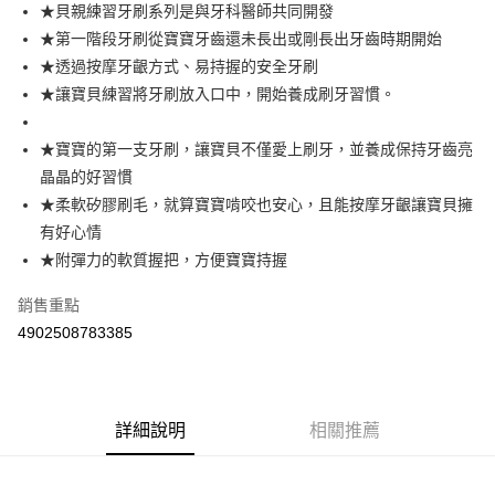
Apple Pay
★貝親練習牙刷系列是與牙科醫師共同開發
★第一階段牙刷從寶寶牙齒還未長出或剛長出牙齒時期開始
街口支付
★透過按摩牙齦方式、易持握的安全牙刷
悠遊付
★讓寶貝練習將牙刷放入口中，開始養成刷牙習慣。
Google Pay
★寶寶的第一支牙刷，讓寶貝不僅愛上刷牙，並養成保持牙齒亮
AFTEE先享後付
晶晶的好習慣
相關說明
★柔軟矽膠刷毛，就算寶寶啃咬也安心，且能按摩牙齦讓寶貝擁
【關於「AFTEE先享後付」】
有好心情
ATM付款
AFTEE先享後付是「在收到商品之後才付款」的支付方式。 讓您購物簡單
★附彈力的軟質握把，方便寶寶持握
便利好安心！
１．簡單：不需註冊會員、不需綁卡、不需儲值。
運送方式
２．便利：只要手機號碼，簡訊認證，即可結帳。
銷售重點
３．安心：先確認商品／服務後，再付款。
全家取貨付款
4902508783385
每筆NT$60，滿NT$590(含以上)免運費
【「AFTEE先享後付」結帳流程】
１．於結帳方式選擇「AFTEE先享後付」後，將跳轉至「AFTEE先享後付」
付款後全家取貨
結帳頁面，進行簡訊認證並確認金額後，即可完成結帳。
２．訂單成立數日內，您將收到繳費通知簡訊。
每筆NT$60，滿NT$590(含以上)免運費
詳細說明
相關推薦
３．收到繳費通知簡訊後14天內，點擊此簡訊中的連結，可透過四大超商／
ATM／網路銀行／等多元方式進行付款，方視為交易完成。
7-11取貨付款
※ 請注意：結帳手續完成當下不需立刻繳費，但若您需要取消訂單，請聯絡