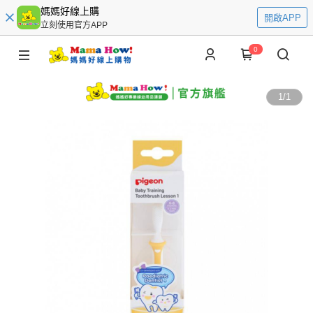
媽媽好線上購
開啟APP
立刻使用官方APP
0
1
/
1