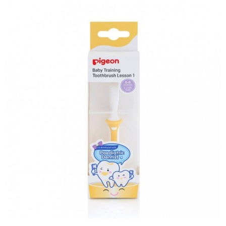
每筆NT$60，滿NT$590(含以上)免運費
購買商品的店家。未經商家同意取消之訂單仍視為有效，需透過AFTEE先享
後付繳納相關費用。
付款後7-11取貨
※ 交易是否成功請以「AFTEE先享後付 」之結帳頁面顯示為準，若有關於
是否繳費成功／繳費後需取消欲退款等相關疑問，請聯繫「AFTEE先享後付
每筆NT$60，滿NT$590(含以上)免運費
客戶支援中心」
https://netprotections.freshdesk.com/support/home
宅配
【注意事項】
１．透過由恩沛科技股份有限公司提供之「AFTEE先享後付」服務完成之交
每筆NT$100，滿NT$590(含以上)免運費
易，需依本服務之必要範圍內提供個人資料，並將交易相關給付款項請求債
權轉讓予恩沛科技股份有限公司。
離島宅配
２．關於個人資料處理事宜，請瀏覽以下網址：
每筆NT$150，滿NT$890(含以上)免運費
https://aftee.tw/terms/#terms3
３．未成年的使用者請事先徵得法定代理人或監護人之同意方可使用
「AFTEE先享後付」，若未經同意申辦者引起之損失，本公司不負相關責
任。
４．使用「AFTEE先享後付」時，將依據個別帳號之用戶狀況，依本公司即
時審查核予不同之上限額度；若仍有額度不足之情形，本公司將視審查結果
請求用戶進行身份認證。
５．嚴禁一人註冊多個帳號或使用他人資訊註冊。若發現惡意使用之情形，
恩沛科技股份有限公司將有權停止該用戶之使用額度並採取法律行動。