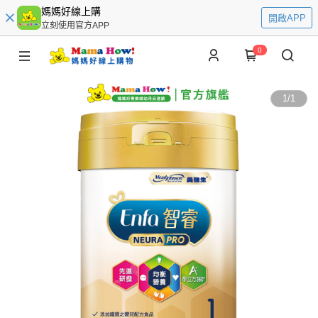
媽媽好線上購
開啟APP
立刻使用官方APP
0
1
/
1