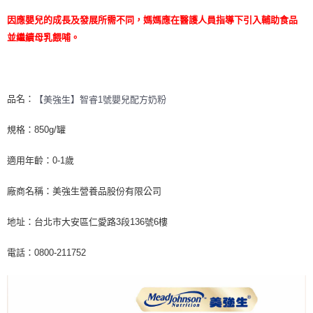
後付繳納相關費用。
※ 交易是否成功請以「AFTEE先享後付 」之結帳頁面顯示為準，若有關於
因應嬰兒的成長及發展所需不同，媽媽應在醫護人員指導下引入輔助食品
是否繳費成功／繳費後需取消欲退款等相關疑問，請聯繫「AFTEE先享後付
並繼續母乳餵哺。
客戶支援中心」
https://netprotections.freshdesk.com/support/home
【注意事項】
１．透過由恩沛科技股份有限公司提供之「AFTEE先享後付」服務完成之交
易，需依本服務之必要範圍內提供個人資料，並將交易相關給付款項請求債
品名：
【美強生】智睿1號嬰兒配方奶粉
權轉讓予恩沛科技股份有限公司。
２．關於個人資料處理事宜，請瀏覽以下網址：
https://aftee.tw/terms/#terms3
規格：850g/罐
３．未成年的使用者請事先徵得法定代理人或監護人之同意方可使用
「AFTEE先享後付」，若未經同意申辦者引起之損失，本公司不負相關責
適用年齡：0-1歲
任。
４．使用「AFTEE先享後付」時，將依據個別帳號之用戶狀況，依本公司即
廠商名稱：美強生營養品股份有限公司
時審查核予不同之上限額度；若仍有額度不足之情形，本公司將視審查結果
請求用戶進行身份認證。
５．嚴禁一人註冊多個帳號或使用他人資訊註冊。若發現惡意使用之情形，
地址：台北市大安區仁愛路3段136號6樓
恩沛科技股份有限公司將有權停止該用戶之使用額度並採取法律行動。
電話：0800-211752