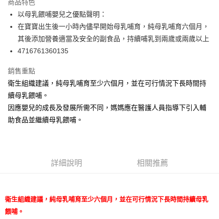
商品特色
街口支付
以母乳餵哺嬰兒之優點聲明：
在寶寶出生後一小時內儘早開始母乳哺育，純母乳哺育六個月，
悠遊付
其後添加營養適當及安全的副食品，持續哺乳到兩歲或兩歲以上
Google Pay
4716761360135
AFTEE先享後付
銷售重點
相關說明
衛生組織建議，純母乳哺育至少六個月，並在可行情況下長時間持
【關於「AFTEE先享後付」】
續母乳餵哺。
ATM付款
AFTEE先享後付是「在收到商品之後才付款」的支付方式。 讓您購物簡單
便利好安心！
因應嬰兒的成長及發展所需不同，媽媽應在醫護人員指導下引入輔
１．簡單：不需註冊會員、不需綁卡、不需儲值。
助食品並繼續母乳餵哺。
運送方式
２．便利：只要手機號碼，簡訊認證，即可結帳。
３．安心：先確認商品／服務後，再付款。
宅配
每筆NT$100，滿NT$590(含以上)免運費
【「AFTEE先享後付」結帳流程】
１．於結帳方式選擇「AFTEE先享後付」後，將跳轉至「AFTEE先享後付」
詳細說明
相關推薦
離島宅配
結帳頁面，進行簡訊認證並確認金額後，即可完成結帳。
２．訂單成立數日內，您將收到繳費通知簡訊。
每筆NT$150，滿NT$890(含以上)免運費
３．收到繳費通知簡訊後14天內，點擊此簡訊中的連結，可透過四大超商／
ATM／網路銀行／等多元方式進行付款，方視為交易完成。
衛生組織建議，純母乳哺育至少六個月，並在可行情況下長時間持續母乳
※ 請注意：結帳手續完成當下不需立刻繳費，但若您需要取消訂單，請聯絡
餵哺。
購買商品的店家。未經商家同意取消之訂單仍視為有效，需透過AFTEE先享