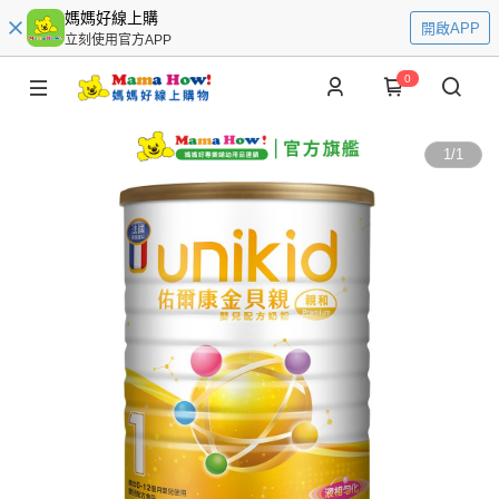
媽媽好線上購
開啟APP
立刻使用官方APP
0
1
/
1