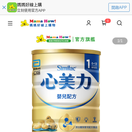
媽媽好線上購
開啟APP
立刻使用官方APP
0
1
/
1