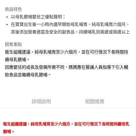
Apple Pay
商品特色
街口支付
以母乳餵哺嬰兒之優點聲明：
在寶寶出生後一小時內儘早開始母乳哺育，純母乳哺育六個月，
悠遊付
其後添加營養適當及安全的副食品，持續哺乳到兩歲或兩歲以上
Google Pay
銷售重點
AFTEE先享後付
衛生組織建議，純母乳哺育至少六個月，並在可行情況下長時間持
相關說明
續母乳餵哺。
【關於「AFTEE先享後付」】
因應嬰兒的成長及發展所需不同，媽媽應在醫護人員指導下引入輔
ATM付款
AFTEE先享後付是「在收到商品之後才付款」的支付方式。 讓您購物簡單
便利好安心！
助食品並繼續母乳餵哺。
１．簡單：不需註冊會員、不需綁卡、不需儲值。
運送方式
２．便利：只要手機號碼，簡訊認證，即可結帳。
３．安心：先確認商品／服務後，再付款。
宅配
每筆NT$100，滿NT$590(含以上)免運費
詳細說明
相關推薦
【「AFTEE先享後付」結帳流程】
１．於結帳方式選擇「AFTEE先享後付」後，將跳轉至「AFTEE先享後付」
離島宅配
結帳頁面，進行簡訊認證並確認金額後，即可完成結帳。
２．訂單成立數日內，您將收到繳費通知簡訊。
每筆NT$150，滿NT$890(含以上)免運費
３．收到繳費通知簡訊後14天內，點擊此簡訊中的連結，可透過四大超商／
衛生組織建議，純母乳哺育至少六個月，並在可行情況下長時間持續母乳
ATM／網路銀行／等多元方式進行付款，方視為交易完成。
餵哺。
※ 請注意：結帳手續完成當下不需立刻繳費，但若您需要取消訂單，請聯絡